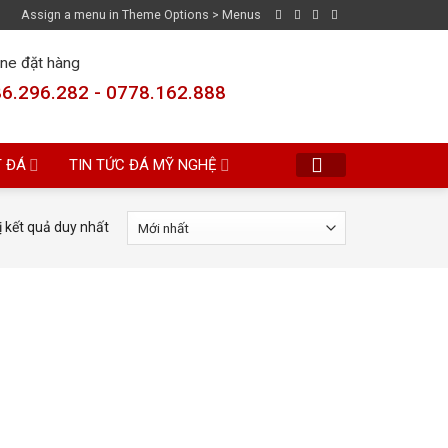
Assign a menu in Theme Options > Menus
ine đặt hàng
6.296.282 - 0778.162.888
T ĐÁ
TIN TỨC ĐÁ MỸ NGHỆ
ị kết quả duy nhất