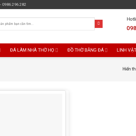
- 0986.296.282
Hotl
098
ĐÁ LÀM NHÀ THỜ HỌ
ĐỒ THỜ BẰNG ĐÁ
LINH VẬ
Hiển th