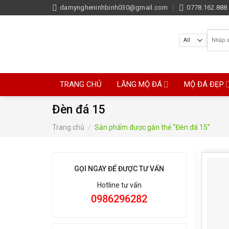
Skip
damyngheninhbinh030@gmail.com
0778.162.888 
to
content
Tìm
kiếm:
TRANG CHỦ
LĂNG MỘ ĐÁ
MỘ ĐÁ ĐẸP
Đèn đá 15
Trang chủ
/
Sản phẩm được gắn thẻ “Đèn đá 15”
GỌI NGAY ĐỂ ĐƯỢC TƯ VẤN
Hotline tư vấn
0986296282