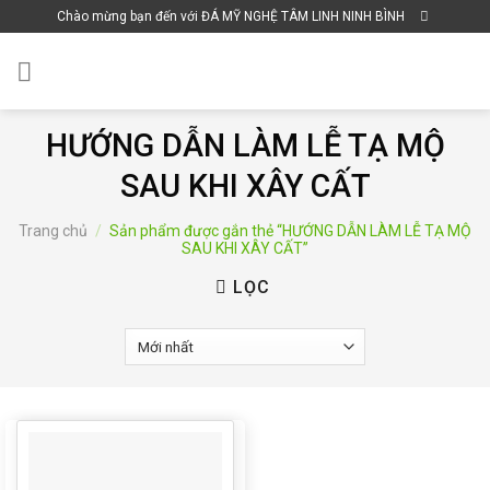
Skip
Chào mừng bạn đến với ĐÁ MỸ NGHỆ TÂM LINH NINH BÌNH
to
content
HƯỚNG DẪN LÀM LỄ TẠ MỘ
SAU KHI XÂY CẤT
Trang chủ
/
Sản phẩm được gắn thẻ “HƯỚNG DẪN LÀM LỄ TẠ MỘ
SAU KHI XÂY CẤT”
LỌC