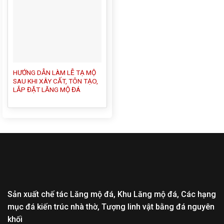
HƯỚNG DẪN LÀM LỄ TẠ MỘ
SAU KHI XÂY CẤT, TÔN TẠO,
LẮP ĐẶT LĂNG MỘ ĐÁ
Sản xuất chế tác Lăng mộ đá, Khu Lăng mộ đá, Các hạng
mục đá kiến trúc nhà thờ, Tượng linh vật bằng đá nguyên
khối