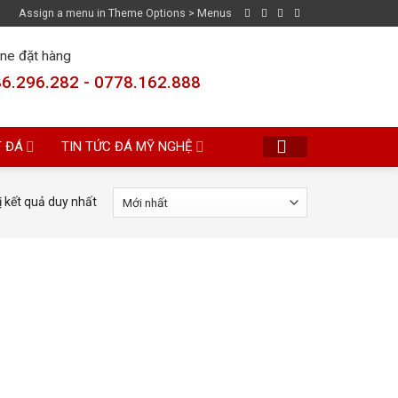
Assign a menu in Theme Options > Menus
ine đặt hàng
6.296.282 - 0778.162.888
T ĐÁ
TIN TỨC ĐÁ MỸ NGHỆ
ị kết quả duy nhất