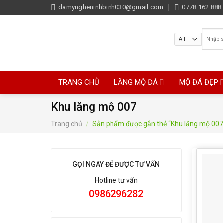
Skip
damyngheninhbinh030@gmail.com
0778.162.888 
to
content
Tìm
kiếm:
TRANG CHỦ
LĂNG MỘ ĐÁ
MỘ ĐÁ ĐẸP
Khu lăng mộ 007
Trang chủ
/
Sản phẩm được gắn thẻ “Khu lăng mộ 007
GỌI NGAY ĐỂ ĐƯỢC TƯ VẤN
Hotline tư vấn
0986296282