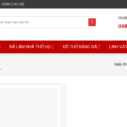
- 0986.296.282
Hotl
098
ĐÁ LÀM NHÀ THỜ HỌ
ĐỒ THỜ BẰNG ĐÁ
LINH VẬ
Hiển th
”