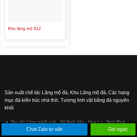
Khu lăng mộ 012
Sản xuất chế tác Lăng mộ đá, Khu Lăng mộ đá, Các hạng
mục đá kiến trúc nhà thờ, Tượng linh vật bằng đá nguyên
khối
Địa chỉ:
Làng nghề mới - Xã Ninh Vân - Hoa Lư - Ninh Bình
Chat Zalo tư vấn
Gọi ngay
Hotline:0778.162.888 - 0986.296.282