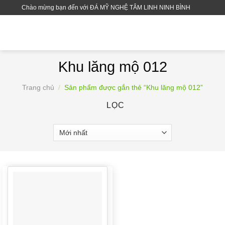
Skip
Chào mừng bạn đến với ĐÁ MỸ NGHỆ TÂM LINH NINH BÌNH
to
content
Khu lăng mộ 012
Trang chủ
/
Sản phẩm được gắn thẻ “Khu lăng mộ 012”
LỌC