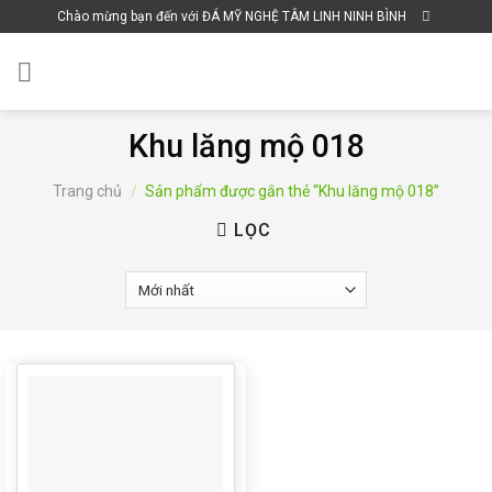
Skip
Chào mừng bạn đến với ĐÁ MỸ NGHỆ TÂM LINH NINH BÌNH
to
content
Khu lăng mộ 018
Trang chủ
/
Sản phẩm được gắn thẻ “Khu lăng mộ 018”
LỌC