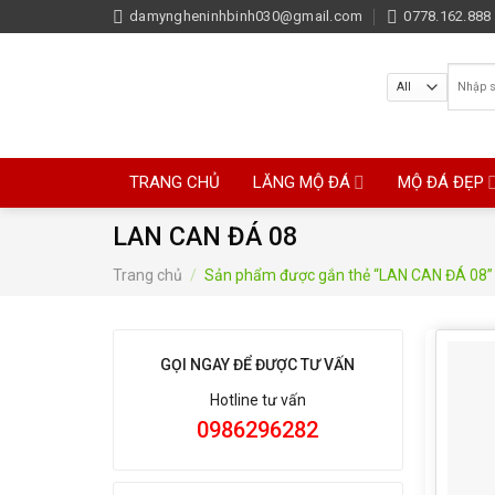
Skip
damyngheninhbinh030@gmail.com
0778.162.888 
to
content
Tìm
kiếm:
TRANG CHỦ
LĂNG MỘ ĐÁ
MỘ ĐÁ ĐẸP
LAN CAN ĐÁ 08
Trang chủ
/
Sản phẩm được gắn thẻ “LAN CAN ĐÁ 08”
GỌI NGAY ĐỂ ĐƯỢC TƯ VẤN
Hotline tư vấn
0986296282