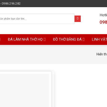
- 0986.296.282
Hotl
098
ĐÁ LÀM NHÀ THỜ HỌ
ĐỒ THỜ BẰNG ĐÁ
LINH VẬ
Hiển th