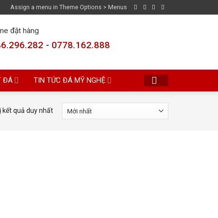
Assign a menu in Theme Options > Menus
ine đặt hàng
6.296.282 - 0778.162.888
T ĐÁ
TIN TỨC ĐÁ MỸ NGHỆ
ị kết quả duy nhất