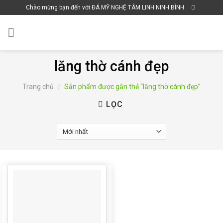
Skip
Chào mừng bạn đến với ĐÁ MỸ NGHỆ TÂM LINH NINH BÌNH
to
content
lăng thờ cánh đẹp
Trang chủ
/
Sản phẩm được gắn thẻ “lăng thờ cánh đẹp”
LỌC