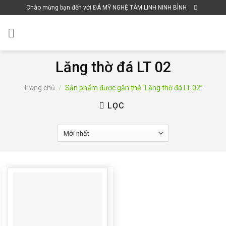
Skip
Chào mừng bạn đến với ĐÁ MỸ NGHỆ TÂM LINH NINH BÌNH
to
content
Lăng thờ đá LT 02
Trang chủ
/
Sản phẩm được gắn thẻ “Lăng thờ đá LT 02”
LỌC