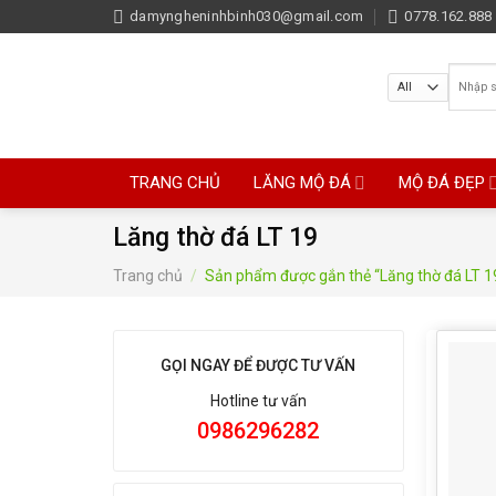
Skip
damyngheninhbinh030@gmail.com
0778.162.888 
to
content
Tìm
kiếm:
TRANG CHỦ
LĂNG MỘ ĐÁ
MỘ ĐÁ ĐẸP
Lăng thờ đá LT 19
Trang chủ
/
Sản phẩm được gắn thẻ “Lăng thờ đá LT 1
GỌI NGAY ĐỂ ĐƯỢC TƯ VẤN
Hotline tư vấn
0986296282