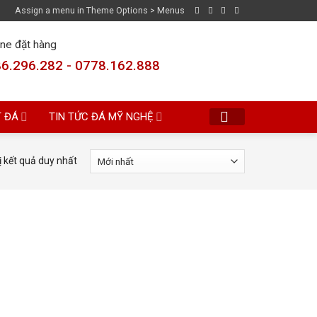
Assign a menu in Theme Options > Menus
ine đặt hàng
6.296.282 - 0778.162.888
T ĐÁ
TIN TỨC ĐÁ MỸ NGHỆ
ị kết quả duy nhất