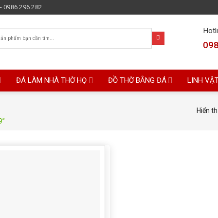
- 0986.296.282
Hotl
098
ĐÁ LÀM NHÀ THỜ HỌ
ĐỒ THỜ BẰNG ĐÁ
LINH VẬ
Hiển th
9”