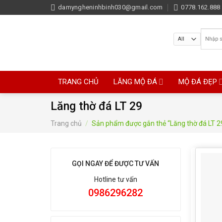
Skip
damyngheninhbinh030@gmail.com
0778.162.888 
to
content
Tìm
kiếm:
TRANG CHỦ
LĂNG MỘ ĐÁ
MỘ ĐÁ ĐẸP
Lăng thờ đá LT 29
Trang chủ
/
Sản phẩm được gắn thẻ “Lăng thờ đá LT 2
GỌI NGAY ĐỂ ĐƯỢC TƯ VẤN
Hotline tư vấn
0986296282