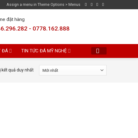
Assign a menu in Theme Options > Menus
ine đặt hàng
6.296.282 - 0778.162.888
T ĐÁ
TIN TỨC ĐÁ MỸ NGHỆ
ị kết quả duy nhất