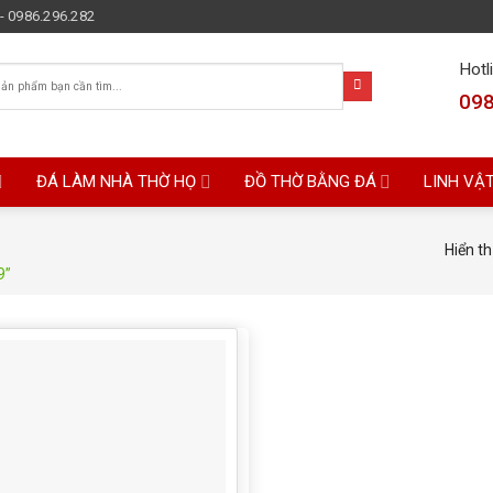
- 0986.296.282
Hotl
098
ĐÁ LÀM NHÀ THỜ HỌ
ĐỒ THỜ BẰNG ĐÁ
LINH VẬ
Hiển th
9”