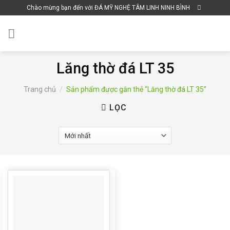
Skip
Chào mừng bạn đến với ĐÁ MỸ NGHỆ TÂM LINH NINH BÌNH
to
content
Lăng thờ đá LT 35
Trang chủ
/
Sản phẩm được gắn thẻ “Lăng thờ đá LT 35”
LỌC