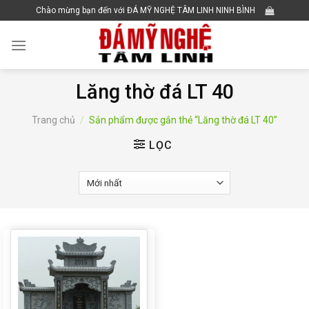
Skip
Chào mừng bạn đến với ĐÁ MỸ NGHỆ TÂM LINH NINH BÌNH
to
content
Lăng thờ đá LT 40
Trang chủ
/
Sản phẩm được gắn thẻ “Lăng thờ đá LT 40”
LỌC