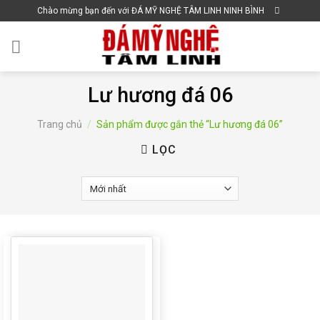
Skip
Chào mừng bạn đến với ĐÁ MỸ NGHỆ TÂM LINH NINH BÌNH
to
content
Lư hương đá 06
Trang chủ
/
Sản phẩm được gắn thẻ “Lư hương đá 06”
LỌC