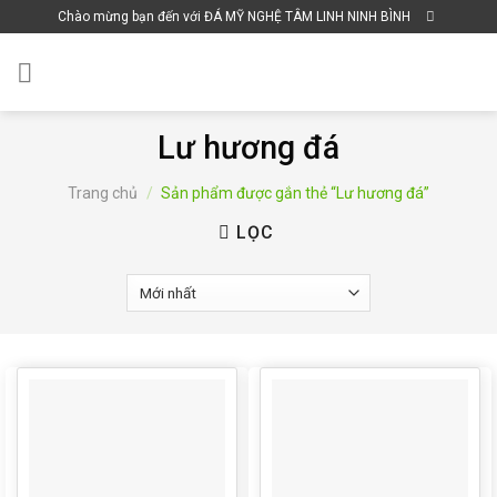
Skip
Chào mừng bạn đến với ĐÁ MỸ NGHỆ TÂM LINH NINH BÌNH
to
content
Lư hương đá
Trang chủ
/
Sản phẩm được gắn thẻ “Lư hương đá”
LỌC