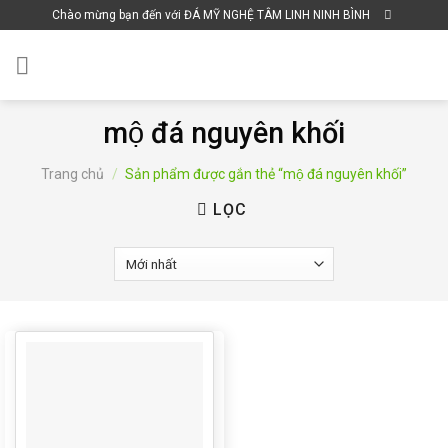
Skip
Chào mừng bạn đến với ĐÁ MỸ NGHỆ TÂM LINH NINH BÌNH
to
content
mộ đá nguyên khối
Trang chủ
/
Sản phẩm được gắn thẻ “mộ đá nguyên khối”
LỌC