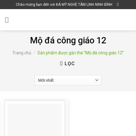
Skip
Chào mừng bạn đến với ĐÁ MỸ NGHỆ TÂM LINH NINH BÌNH
to
content
Mộ đá công giáo 12
Trang chủ
/
Sản phẩm được gắn thẻ “Mộ đá công giáo 12”
LỌC