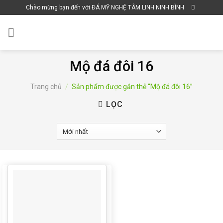
Skip
Chào mừng bạn đến với ĐÁ MỸ NGHỆ TÂM LINH NINH BÌNH
to
content
Mộ đá đôi 16
Trang chủ
/
Sản phẩm được gắn thẻ “Mộ đá đôi 16”
LỌC