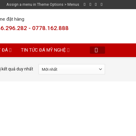
Assign a menu in Theme Options > Menus
ine đặt hàng
6.296.282 - 0778.162.888
T ĐÁ
TIN TỨC ĐÁ MỸ NGHỆ
ị kết quả duy nhất