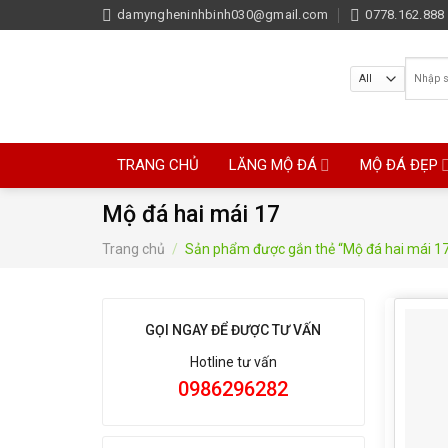
Skip
damyngheninhbinh030@gmail.com
0778.162.888 
to
content
Tìm
kiếm:
TRANG CHỦ
LĂNG MỘ ĐÁ
MỘ ĐÁ ĐẸP
Mộ đá hai mái 17
Trang chủ
/
Sản phẩm được gắn thẻ “Mộ đá hai mái 1
GỌI NGAY ĐỂ ĐƯỢC TƯ VẤN
Hotline tư vấn
0986296282