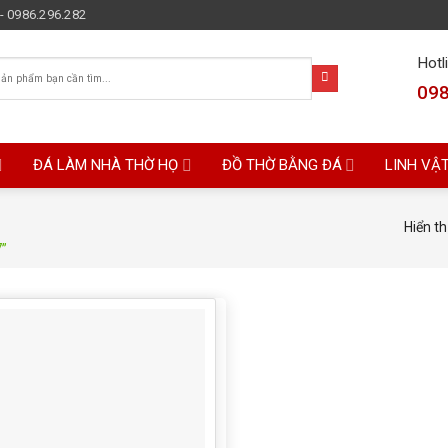
- 0986.296.282
Hotl
098
ĐÁ LÀM NHÀ THỜ HỌ
ĐỒ THỜ BẰNG ĐÁ
LINH VẬ
Hiển th
7”