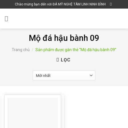
Skip
Chào mừng bạn đến với ĐÁ MỸ NGHỆ TÂM LINH NINH BÌNH
to
content
Mộ đá hậu bành 09
Trang chủ
/
Sản phẩm được gắn thẻ “Mộ đá hậu bành 09”
LỌC