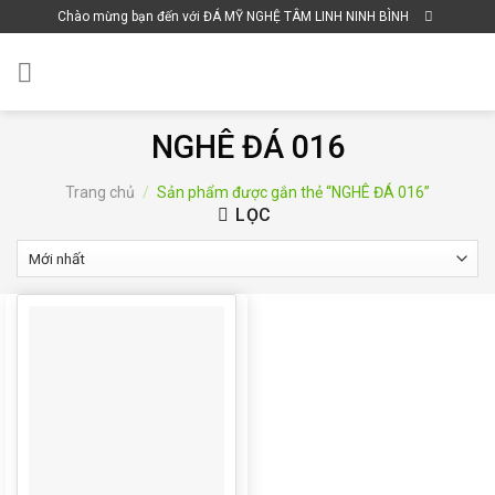
Skip
Chào mừng bạn đến với ĐÁ MỸ NGHỆ TÂM LINH NINH BÌNH
to
content
NGHÊ ĐÁ 016
Trang chủ
/
Sản phẩm được gắn thẻ “NGHÊ ĐÁ 016”
LỌC