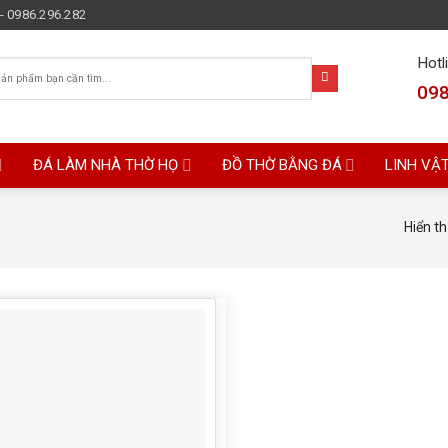
- 0986.296.282
Hotl
098
ĐÁ LÀM NHÀ THỜ HỌ
ĐỒ THỜ BẰNG ĐÁ
LINH VẬ
Hiển th