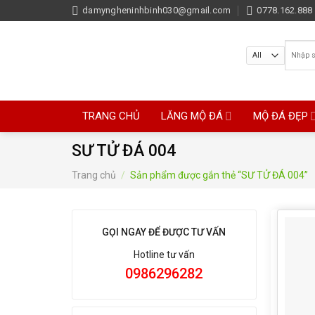
Skip
damyngheninhbinh030@gmail.com
0778.162.888 
to
content
Tìm
kiếm:
TRANG CHỦ
LĂNG MỘ ĐÁ
MỘ ĐÁ ĐẸP
SƯ TỬ ĐÁ 004
Trang chủ
/
Sản phẩm được gắn thẻ “SƯ TỬ ĐÁ 004”
GỌI NGAY ĐỂ ĐƯỢC TƯ VẤN
Hotline tư vấn
0986296282