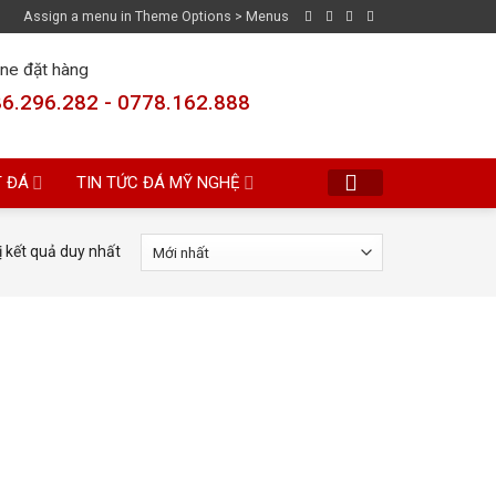
Assign a menu in Theme Options > Menus
ine đặt hàng
6.296.282 - 0778.162.888
T ĐÁ
TIN TỨC ĐÁ MỸ NGHỆ
ị kết quả duy nhất