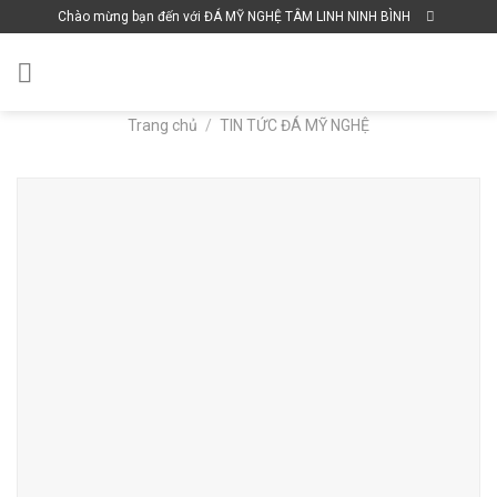
Skip
Chào mừng bạn đến với ĐÁ MỸ NGHỆ TÂM LINH NINH BÌNH
to
content
Trang chủ
/
TIN TỨC ĐÁ MỸ NGHỆ