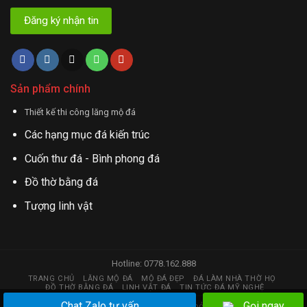
Sản phẩm chính
Thiết kế thi công lăng mộ đá
Các hạng mục đá kiến trúc
Cuốn thư đá - Bình phong đá
Đồ thờ bằng đá
Tượng linh vật
Hotline: 0778.162.888
TRANG CHỦ
LĂNG MỘ ĐÁ
MỘ ĐÁ ĐẸP
ĐÁ LÀM NHÀ THỜ HỌ
ĐỒ THỜ BẰNG ĐÁ
LINH VẬT ĐÁ
TIN TỨC ĐÁ MỸ NGHỆ
Chat Zalo tư vấn
Gọi ngay
Copyright 2026 © đá mỹ nghệ | Thiết kế web bởi
huy.hstc@gmail.com