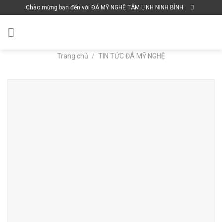
Skip
Chào mừng bạn đến với ĐÁ MỸ NGHỆ TÂM LINH NINH BÌNH
to
content
Trang chủ
/
TIN TỨC ĐÁ MỸ NGHỆ