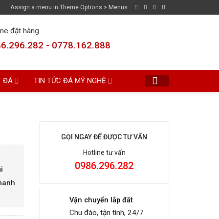
Assign a menu in Theme Options > Menus
ine đặt hàng
6.296.282 - 0778.162.888
T ĐÁ
TIN TỨC ĐÁ MỸ NGHỆ
GỌI NGAY ĐỂ ĐƯỢC TƯ VẤN
Hotline tư vấn
0986.296.282
i
Thanh
Vận chuyển lắp đăt
Chu đáo, tận tình, 24/7