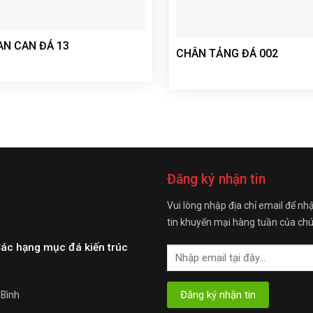
AN CAN ĐÁ 13
CHÂN TẢNG ĐÁ 002
Đăng ký nhận tin
Vui lòng nhập địa chỉ email để nh
tin khuyến mại hàng tuần của chú
Các hạng mục đá kiến trúc
 Bình