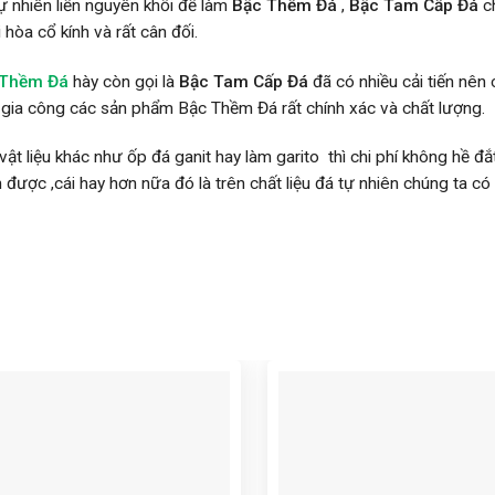
 nhiên liền nguyên khối để làm
Bậc Thềm Đá
,
Bậc
Tam Cấp Đá
ch
 hòa cổ kính và rất cân đối.
 Thềm Đá
hày còn gọi là
Bậc Tam Cấp Đá
đã có nhiều cải tiến nên 
ệc gia công các sản phẩm Bậc Thềm Đá rất chính xác và chất lượng.
vật liệu khác như ốp đá ganit hay làm garito thì chi phí không hề 
 được ,cái hay hơn nữa đó là trên chất liệu đá tự nhiên chúng ta có