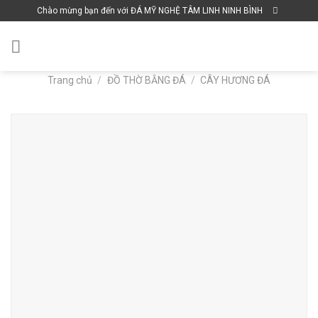
Skip
Chào mừng bạn đến với ĐÁ MỸ NGHỆ TÂM LINH NINH BÌNH
to
content
Trang chủ
/
ĐỒ THỜ BẰNG ĐÁ
/
CÂY HƯƠNG ĐÁ