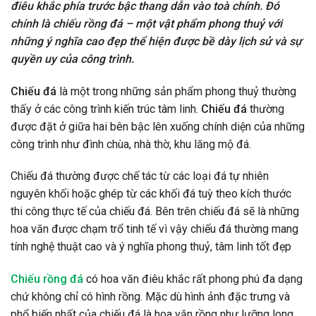
điêu khắc phía trước bậc thang dẫn vào toà chính. Đó
chính là chiếu rồng đá – một vật phẩm phong thuỷ với
những ý nghĩa cao đẹp thể hiện được bề dày lịch sử và sự
quyền uy của công trình.
Chiếu đá
là một trong những sản phẩm phong thuỷ thường
thấy ở các công trình kiến trúc tâm linh.
Chiếu đá
thường
được đặt ở giữa hai bên bậc lên xuống chính diện của những
công trình như đình chùa, nhà thờ, khu lăng mộ đá.
Chiếu đá thường được chế tác từ các loại đá tự nhiên
nguyên khối hoặc ghép từ các khối đá tuỳ theo kích thước
thi công thực tế của chiếu đá. Bên trên chiếu đá sẽ là những
hoa văn được chạm trổ tinh tế vì vậy chiếu đá thường mang
tính nghệ thuật cao và ý nghĩa phong thuỷ, tâm linh tốt đẹp
Chiếu rồng đá
có hoa văn điêu khắc rất phong phú đa dạng
chứ không chỉ có hình rồng. Mặc dù hình ảnh đặc trưng và
phổ biến nhất của chiếu đá là hoa văn rồng như lưỡng long