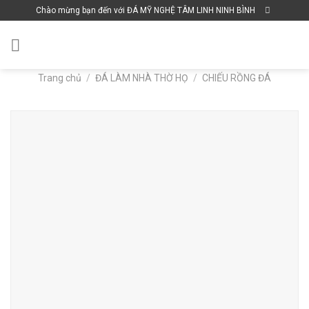
Skip
Chào mừng bạn đến với ĐÁ MỸ NGHỆ TÂM LINH NINH BÌNH
to
content
Trang chủ
/
ĐÁ LÀM NHÀ THỜ HỌ
/
CHIẾU RỒNG ĐÁ