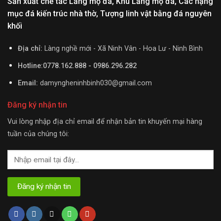
Sản xuất chế tác Lăng mộ đá, Khu Lăng mộ đá, Các hạng
mục đá kiến trúc nhà thờ, Tượng linh vật bằng đá nguyên
khối
Địa chỉ:
Làng nghề mới - Xã Ninh Vân - Hoa Lư - Ninh Bình
Hotline:0778.162.888 - 0986.296.282
Email:
damyngheninhbinh030@gmail.com
Đăng ký nhận tin
Vui lòng nhập địa chỉ email để nhận bản tin khuyến mại hàng
tuần của chúng tôi: