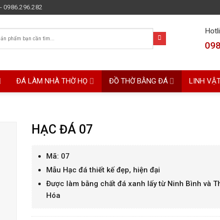
- 0986.296.282
Hotl
098
ĐÁ LÀM NHÀ THỜ HỌ
ĐỒ THỜ BẰNG ĐÁ
LINH VẬ
HẠC ĐÁ 07
Mã: 07
Mẫu Hạc đá thiết kế đẹp, hiện đại
Được làm bằng chất đá xanh lấy từ Ninh Bình và 
Hóa