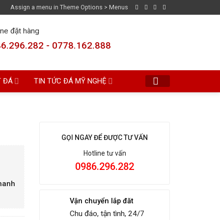
Assign a menu in Theme Options > Menus
ine đặt hàng
6.296.282 - 0778.162.888
T ĐÁ
TIN TỨC ĐÁ MỸ NGHỆ
GỌI NGAY ĐỂ ĐƯỢC TƯ VẤN
Hotline tư vấn
0986.296.282
Thanh
Vận chuyển lắp đăt
Chu đáo, tận tình, 24/7