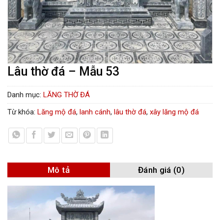
Lâu thờ đá – Mẫu 53
Danh mục:
LĂNG THỜ ĐÁ
Từ khóa:
Lăng mộ đá
,
lanh cánh
,
lâu thờ đá
,
xây lăng mộ đá
Mô tả
Đánh giá (0)