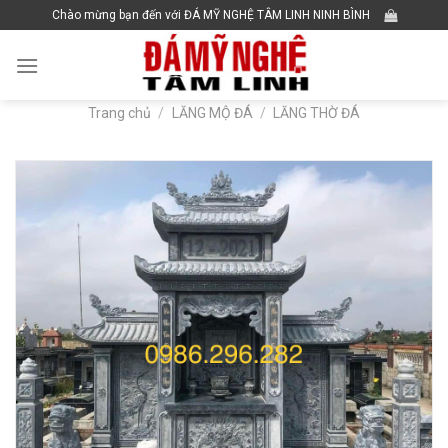
Skip
Chào mừng bạn đến với ĐÁ MỸ NGHỆ TÂM LINH NINH BÌNH
to
content
Trang chủ
/
LĂNG MỘ ĐÁ
/
LĂNG THỜ ĐÁ