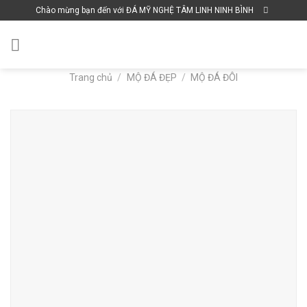
Skip
Chào mừng bạn đến với ĐÁ MỸ NGHỆ TÂM LINH NINH BÌNH
to
content
Trang chủ
/
MỘ ĐÁ ĐẸP
/
MỘ ĐÁ ĐÔI