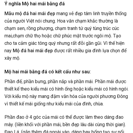
Ý nghĩa Mộ hai mái bằng đá
Mẫu mộ đá hai mái đẹp
mang vẻ đẹp tâm linh truyền thống
của người Việt nói chung. Hoa văn chạm khắc thường là
chạm sen, rồng phượng, chạm tranh tứ quý tùng trúc cúc
mai,chạm chữ thọ hoặc chữ phúc mặt trước ngôi mộ. Tạo
cho ta cảm giác tông quý nhưng rất đỗi gần gũi. Vì thế hiện
nay
Mộ đá hai mái đẹp
được rất nhiều gia đình lựa chọn để
xây mộ.
Mộ hai mái bằng đá có kết cấu như sau:
Phần đế, phần bưng, phần nắp và phần mái. Phần mái được
thiết kế theo kiểu mái có hình ống hoặc kiểu mái có hình ngói.
Với kiểu mộ này mang đậm văn hóa của người phương Đông
vì thiết kế mái giống như kiểu mái của đình, chùa.
Phần đao ở 4 góc của mái có thể được làm theo dáng đao
mây. (liền khối với phần mái, bền đẹp lâu dài cùng thời gian).
Đao Lá. (gắn thêm đá ngoài vào, dáng bay bổng tạo sự nổi