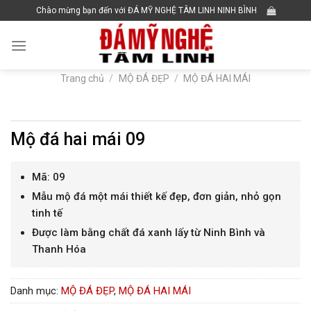
Skip
Chào mừng bạn đến với ĐÁ MỸ NGHỆ TÂM LINH NINH BÌNH
to
content
Trang chủ
/
MỘ ĐÁ ĐẸP
/
MỘ ĐÁ HAI MÁI
Mộ đá hai mái 09
Mã: 09
Mẫu mộ đá một mái thiết kế đẹp, đơn giản, nhỏ gọn
tinh tế
Được làm bằng chất đá xanh lấy từ Ninh Bình và
Thanh Hóa
Danh mục:
MỘ ĐÁ ĐẸP
,
MỘ ĐÁ HAI MÁI