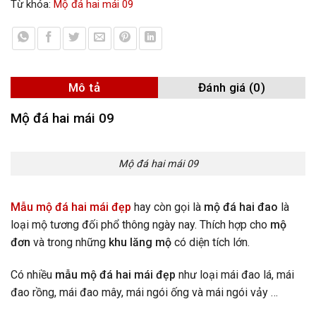
Từ khóa:
Mộ đá hai mái 09
Mô tả
Đánh giá (0)
Mộ đá hai mái 09
Mộ đá hai mái 09
Mẫu mộ đá hai mái đẹp
hay còn gọi là
mộ đá hai đao
là
loại mộ tương đối phổ thông ngày nay. Thích hợp cho
mộ
đơn
và trong những
khu lăng mộ
có diện tích lớn.
Có nhiều
mẫu mộ đá hai mái đẹp
như loại mái đao lá, mái
đao rồng, mái đao mây, mái ngói ống và mái ngói vảy …