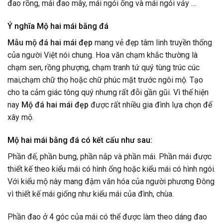
đao rồng, mái đao mây, mái ngói ống và mái ngói vảy …
Ý nghĩa Mộ hai mái bằng đá
Mẫu mộ đá hai mái đẹp
mang vẻ đẹp tâm linh truyền thống
của người Việt nói chung. Hoa văn chạm khắc thường là
chạm sen, rồng phượng, chạm tranh tứ quý tùng trúc cúc
mai,chạm chữ thọ hoặc chữ phúc mặt trước ngôi mộ. Tạo
cho ta cảm giác tông quý nhưng rất đỗi gần gũi. Vì thế hiện
nay
Mộ đá hai mái đẹp
được rất nhiều gia đình lựa chọn để
xây mộ.
Mộ hai mái bằng đá có kết cấu như sau:
Phần đế, phần bưng, phần nắp và phần mái. Phần mái được
thiết kế theo kiểu mái có hình ống hoặc kiểu mái có hình ngói.
Với kiểu mộ này mang đậm văn hóa của người phương Đông
vì thiết kế mái giống như kiểu mái của đình, chùa.
Phần đao ở 4 góc của mái có thể được làm theo dáng đao