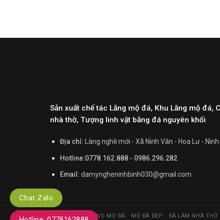
Sản xuất chế tác Lăng mộ đá, Khu Lăng mộ đá, 
nhà thờ, Tượng linh vật bằng đá nguyên khối
Địa chỉ:
Làng nghề mới - Xã Ninh Vân - Hoa Lư - Ninh
Hotline:0778.162.888 - 0986.296.282
Email:
damyngheninhbinh030@gmail.com
Chat Zalo
TRANG CHỦ
LĂNG MỘ ĐÁ
MỘ ĐÁ ĐẸP
ĐÁ LÀM NHÀ THỜ
Hotline: 0778162888