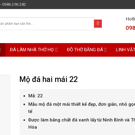
- 0986.296.282
Hotl
098
ĐÁ LÀM NHÀ THỜ HỌ
ĐỒ THỜ BẰNG ĐÁ
LINH VẬ
Mộ đá hai mái 22
Mã: 22
Mẫu mộ đá một mái thiết kế đẹp, đơn giản, nhỏ gọn
tế
Được làm bằng chất đá xanh lấy từ Ninh Bình và 
Hóa