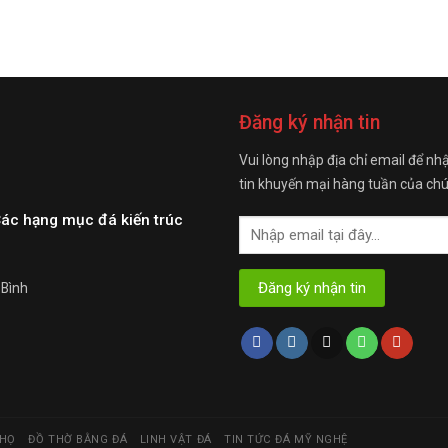
Đăng ký nhận tin
Vui lòng nhập địa chỉ email để nh
tin khuyến mại hàng tuần của chú
Các hạng mục đá kiến trúc
 Bình
 HỌ
ĐỒ THỜ BẰNG ĐÁ
LINH VẬT ĐÁ
TIN TỨC ĐÁ MỸ NGHỆ