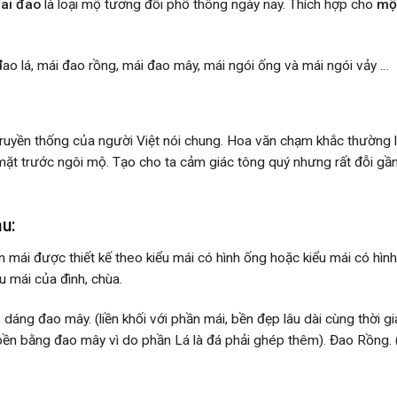
ai đao
là loại mộ tương đối phổ thông ngày nay. Thích hợp cho
mộ
đao lá, mái đao rồng, mái đao mây, mái ngói ống và mái ngói vảy …
ruyền thống của người Việt nói chung. Hoa văn chạm khắc thường 
t trước ngôi mộ. Tạo cho ta cảm giác tông quý nhưng rất đỗi gần 
u:
 mái được thiết kế theo kiểu mái có hình ống hoặc kiểu mái có hì
u mái của đình, chùa.
áng đao mây. (liền khối với phần mái, bền đẹp lâu dài cùng thời g
ền bằng đao mây vì do phần Lá là đá phải ghép thêm). Đao Rồng. 