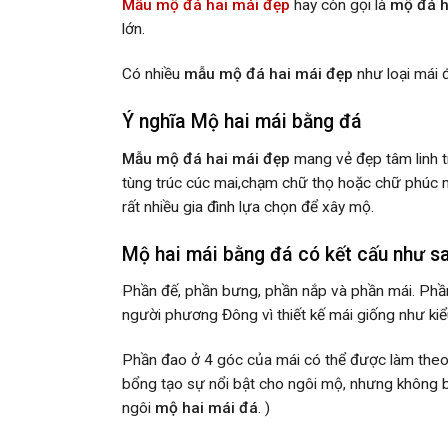
Mẫu mộ đá hai mái đẹp
hay còn gọi là
mộ đá h
lớn.
Có nhiều
mẫu mộ đá hai mái đẹp
như loại mái 
Ý nghĩa Mộ hai mái bằng đá
Mẫu mộ đá hai mái đẹp
mang vẻ đẹp tâm linh t
tùng trúc cúc mai,chạm chữ thọ hoặc chữ phúc mặ
rất nhiều gia đình lựa chọn để xây mộ.
Mộ hai mái bằng đá có kết cấu như sa
Phần đế, phần bưng, phần nắp và phần mái. Phần
người phương Đông vì thiết kế mái giống như kiể
Phần đao ở 4 góc của mái có thể được làm theo d
bổng tạo sự nổi bật cho ngôi mộ, nhưng không b
ngôi
mộ hai mái đá
. )