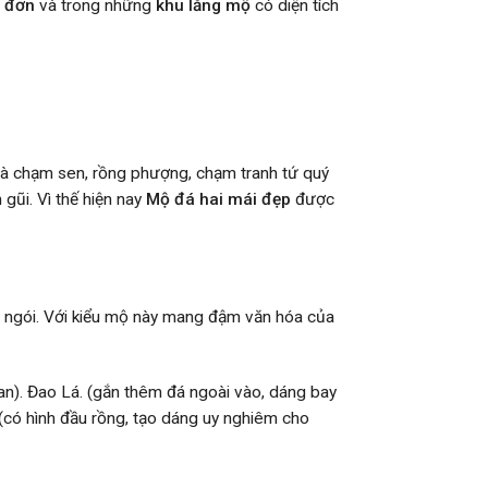
 đơn
và trong những
khu lăng mộ
có diện tích
là chạm sen, rồng phượng, chạm tranh tứ quý
gũi. Vì thế hiện nay
Mộ đá hai mái đẹp
được
nh ngói. Với kiểu mộ này mang đậm văn hóa của
ian). Đao Lá. (gắn thêm đá ngoài vào, dáng bay
(có hình đầu rồng, tạo dáng uy nghiêm cho