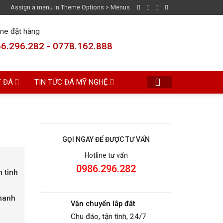
Assign a menu in Theme Options > Menus
ine đặt hàng
6.296.282 - 0778.162.888
T ĐÁ
TIN TỨC ĐÁ MỸ NGHỆ
GỌI NGAY ĐỂ ĐƯỢC TƯ VẤN
Hotline tư vấn
0986.296.282
 tinh
Thanh
Vận chuyển lắp đăt
Chu đáo, tận tình, 24/7