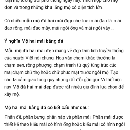
loại mộ tương đối phổ thông ngày nay. Thích hợp cho
mộ
đơn
và trong những
khu lăng mộ
có diện tích lớn.
Có nhiều
mẫu mộ đá hai mái đẹp
như loại mái đao lá, mái
đao rồng, mái đao mây, mái ngói ống và mái ngói vảy …
Ý nghĩa Mộ hai mái bằng đá
Mẫu mộ đá hai mái đẹp
mang vẻ đẹp tâm linh truyền thống
của người Việt nói chung. Hoa văn chạm khắc thường là
chạm sen, rồng phượng, chạm tranh tứ quý tùng trúc cúc
mai,chạm chữ thọ hoặc chữ phúc mặt trước ngôi mộ. Tạo
cho ta cảm giác tông quý nhưng rất đỗi gần gũi. Vì thế hiện
nay
Mộ đá hai mái đẹp
được rất nhiều gia đình lựa chọn để
xây mộ.
Mộ hai mái bằng đá có kết cấu như sau:
Phần đế, phần bưng, phần nắp và phần mái. Phần mái được
thiết kế theo kiểu mái có hình ống hoặc kiểu mái có hình ngói.