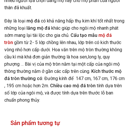
nhiều người lựa chọn dáng mộ này cho mộ phần của người
thân đã khuất.
Đây là loại
mộ đá
có khả năng hấp thụ kim khí tốt nhất trong
những loại
lăng mộ đá
khác giúp cho ngôi mộ nhanh phát
sớm mang lại tài lộc cho gia chủ.
Cấu tạo mẫu
mộ đá
tròn
gồm từ 2- 5 lớp chồng lên nhau, lớp trên có kich thước
vòng nhỏ hơn cấp dưới. Hoa văn trên mộ tròn thường không
cầu kì mà khá đơn giản thường là hoa sen,long ly, quy
phượng … Bài vị của mộ tròn nằm tại một cấp của ngôi mộ
thông thường nằm ở gần các cấp trên cùng.
Kích thước mộ
đá tròn thường có
: Đường kính đế 147 cm, 167 cm, 176 cm
, 195 cm hoặc hơn 2m.
Chiều cao mộ đá tròn
tính dựa trên
số lớp của ngôi mộ, và được tính dựa trên thước lỗ ban
chuẩn phong thủy.
Sản phẩm tương tự