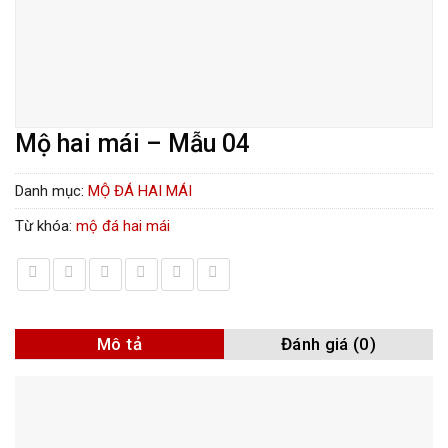
Mộ hai mái – Mẫu 04
Danh mục:
MỘ ĐÁ HAI MÁI
Từ khóa:
mộ đá hai mái
Mô tả
Đánh giá (0)