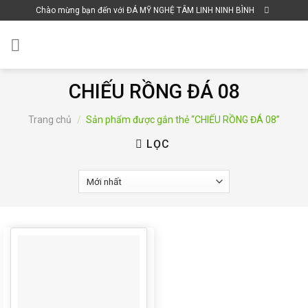
Skip
Chào mừng bạn đến với ĐÁ MỸ NGHỆ TÂM LINH NINH BÌNH
to
content
CHIẾU RỒNG ĐÁ 08
Trang chủ
/
Sản phẩm được gắn thẻ “CHIẾU RỒNG ĐÁ 08”
LỌC