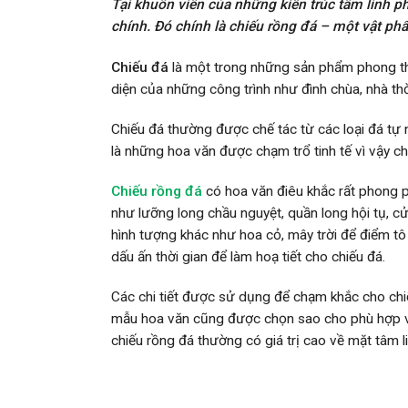
Tại khuôn viên của những kiến trúc tâm linh 
chính. Đó chính là chiếu rồng đá – một vật ph
Chiếu đá
là một trong những sản phẩm phong thuỷ
diện của những công trình như đình chùa, nhà th
Chiếu đá thường được chế tác từ các loại đá tự 
là những hoa văn được chạm trổ tinh tế vì vậy c
Chiếu rồng đá
có hoa văn điêu khắc rất phong p
như lưỡng long chầu nguyệt, quần long hội tụ, 
hình tượng khác như hoa cỏ, mây trời để điểm tô c
dấu ấn thời gian để làm hoạ tiết cho chiếu đá.
Các chi tiết được sử dụng để chạm khắc cho chi
mẫu hoa văn cũng được chọn sao cho phù hợp với
chiếu rồng đá thường có giá trị cao về mặt tâm 