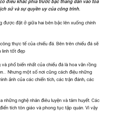
có điêu khắc phía trước bậc thang dẫn vào toà
ịch sử và sự quyền uy của công trình.
 được đặt ở giữa hai bên bậc lên xuống chính
 công thực tế của chiếu đá. Bên trên chiếu đá sẽ
 linh tốt đẹp
 và phổ biến nhất của chiếu đá là hoa văn rồng
uyện… Nhưng một số nơi cũng cách điệu những
hình ảnh của các chiến tích, các trận đánh, các
ủa những nghệ nhân điêu luyện và tâm huyết. Các
ển tích tôn giáo và phong tục tập quán. Vì vậy