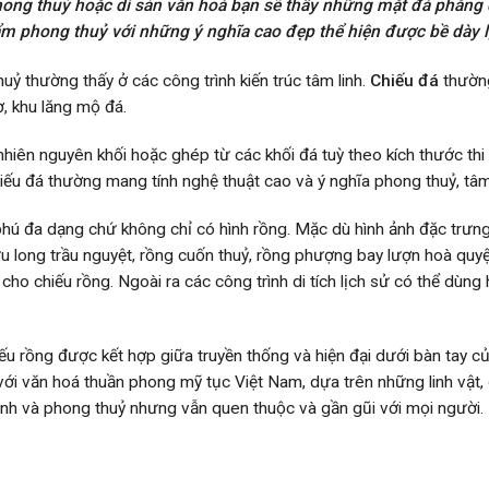
phong thuỷ hoặc di sản văn hoá bạn sẽ thấy những mặt đá phẳng 
ẩm phong thuỷ với những ý nghĩa cao đẹp thể hiện được bề dày l
 thường thấy ở các công trình kiến trúc tâm linh.
Chiếu đá
thường
ờ, khu lăng mộ đá.
nhiên nguyên khối hoặc ghép từ các khối đá tuỳ theo kích thước thi
hiếu đá thường mang tính nghệ thuật cao và ý nghĩa phong thuỷ, tâm
hú đa dạng chứ không chỉ có hình rồng. Mặc dù hình ảnh đặc trưng
cửu long trầu nguyệt, rồng cuốn thuỷ, rồng phượng bay lượn hoà q
ho chiếu rồng. Ngoài ra các công trình di tích lịch sử có thể dùng 
ếu rồng được kết hợp giữa truyền thống và hiện đại dưới bàn tay c
 văn hoá thuần phong mỹ tục Việt Nam, dựa trên những linh vật, đi
linh và phong thuỷ nhưng vẫn quen thuộc và gần gũi với mọi người.