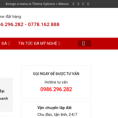
Assign a menu in Theme Options > Menus
ine đặt hàng
6.296.282 - 0778.162.888
T ĐÁ
TIN TỨC ĐÁ MỸ NGHỆ
GỌI NGAY ĐỂ ĐƯỢC TƯ VẤN
Hotline tư vấn
0986.296.282
đại
Thanh
Vận chuyển lắp đăt
Chu đáo, tận tình, 24/7