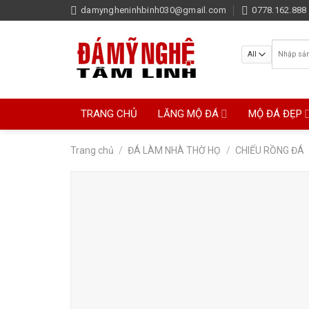
Skip
damyngheninhbinh030@gmail.com
0778.162.888 
to
content
Tìm
kiếm:
TRANG CHỦ
LĂNG MỘ ĐÁ
MỘ ĐÁ ĐẸP
Trang chủ
/
ĐÁ LÀM NHÀ THỜ HỌ
/
CHIẾU RỒNG ĐÁ