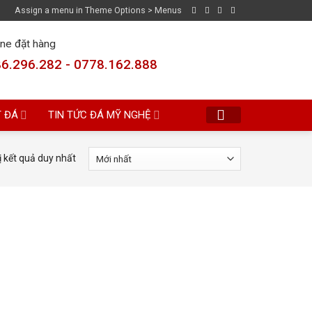
Assign a menu in Theme Options > Menus
ine đặt hàng
6.296.282 - 0778.162.888
T ĐÁ
TIN TỨC ĐÁ MỸ NGHỆ
ị kết quả duy nhất