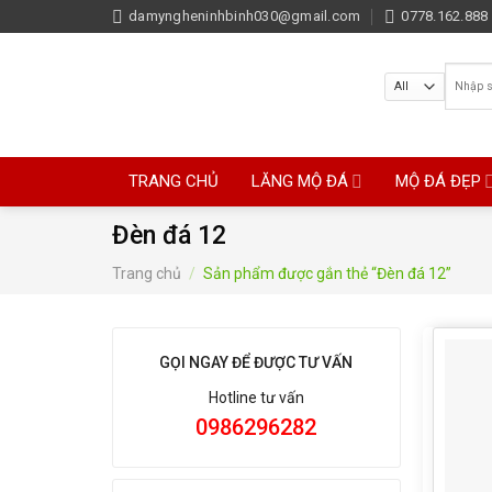
Skip
damyngheninhbinh030@gmail.com
0778.162.888 
to
content
Tìm
kiếm:
TRANG CHỦ
LĂNG MỘ ĐÁ
MỘ ĐÁ ĐẸP
Đèn đá 12
Trang chủ
/
Sản phẩm được gắn thẻ “Đèn đá 12”
GỌI NGAY ĐỂ ĐƯỢC TƯ VẤN
Hotline tư vấn
0986296282