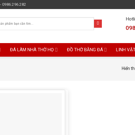
- 0986.296.282
Hotl
098
ĐÁ LÀM NHÀ THỜ HỌ
ĐỒ THỜ BẰNG ĐÁ
LINH VẬ
Hiển th