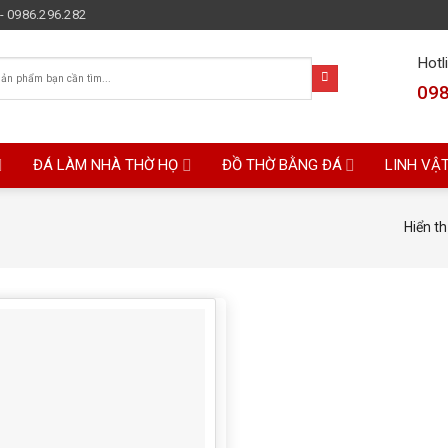
- 0986.296.282
Hotl
098
ĐÁ LÀM NHÀ THỜ HỌ
ĐỒ THỜ BẰNG ĐÁ
LINH VẬ
Hiển th