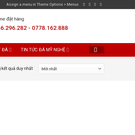
Assign a menu in Theme Options > Menus
ine đặt hàng
6.296.282 - 0778.162.888
T ĐÁ
TIN TỨC ĐÁ MỸ NGHỆ
ị kết quả duy nhất