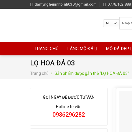
Skip
damyngheninhbinh030@gmail.com
0778.162.888 
to
content
Tìm
kiếm:
TRANG CHỦ
LĂNG MỘ ĐÁ
MỘ ĐÁ ĐẸP
LỌ HOA ĐÁ 03
Trang chủ
/
Sản phẩm được gắn thẻ “LỌ HOA ĐÁ 03”
GỌI NGAY ĐỂ ĐƯỢC TƯ VẤN
Hotline tư vấn
0986296282