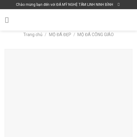
Skip
Chào mừng bạn đến với ĐÁ MỸ NGHỆ TÂM LINH NINH BÌNH
to
content
Trang chủ
/
MỘ ĐÁ ĐẸP
/
MỘ ĐÁ CÔNG GIÁO