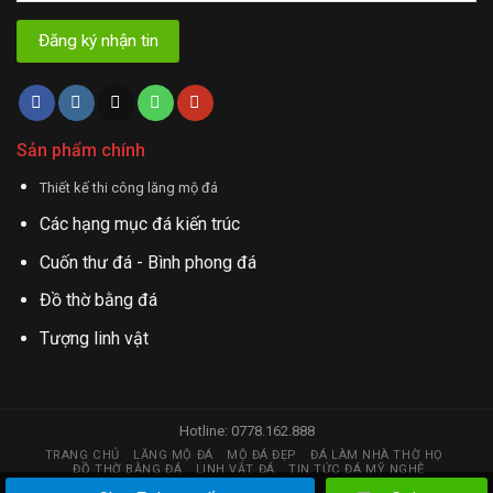
Sản phẩm chính
Thiết kế thi công lăng mộ đá
Các hạng mục đá kiến trúc
Cuốn thư đá - Bình phong đá
Đồ thờ bằng đá
Tượng linh vật
Hotline: 0778.162.888
TRANG CHỦ
LĂNG MỘ ĐÁ
MỘ ĐÁ ĐẸP
ĐÁ LÀM NHÀ THỜ HỌ
ĐỒ THỜ BẰNG ĐÁ
LINH VẬT ĐÁ
TIN TỨC ĐÁ MỸ NGHỆ