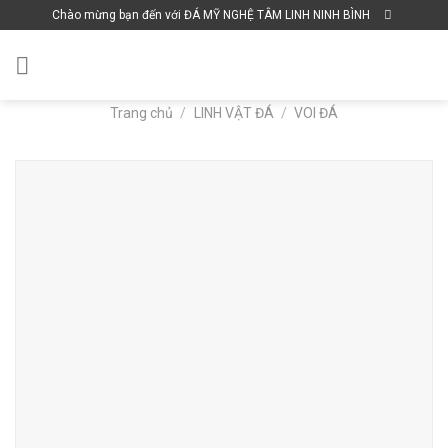
Skip
Chào mừng bạn đến với ĐÁ MỸ NGHỆ TÂM LINH NINH BÌNH
to
content
Trang chủ
/
LINH VẬT ĐÁ
/
VOI ĐÁ