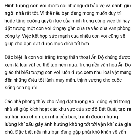
Hình tượng con voi
được coi như người bảo vệ và
canh giữ
ngôi nhà
rất tốt. Vì thế nếu bạn đang mong muốn duy trì
hoặc tăng cường quyền lực của mình trong công việc thì hãy
đặt tượng một con voi ở ngay gần cửa ra vào của văn phòng
công ty. Việc kết hợp sức mạnh của nhiều con voi cũng sẽ
giúp cho bạn đạt được mục đích tốt hơn.
Đặc biệt là con voi trắng trong thần thoại Ấn Độ chúng được
xem là loài vật có thể tạo nên mưa. Trong nền văn hóa Ấn Độ
giáo thì biểu tượng con voi luôn được xem như loài vật mang
đến những điều tốt lành, may mắn, thịnh vượng cho cuộc
sống con người.
Các nhà phong thủy cho rằng đặt
tượng voi
đúng vị trí trong
nhà sẽ giúp kích hoạt các khu vực của sơ đồ Bát Quái,
tạo ra
sự hài hòa cho ngôi nhà
của bạn,
tránh được những
luồng khí xấu gây ảnh hưởng không tốt tới vận khí của gia
chủ.
Đặc biệt nếu như bạn đang gặp phải khó khăn về vấn