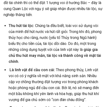
đề tài chính thì có thể đặt 1 tượng voi ở hướng Bắc – đây là
cung Quan Lộc với ngụ ý sẽ giúp nhận được nhiều tài lộc, sự
nghiệp thăng tiến.
Thu hút tài lộc:
Chúng ta đều biết, loài voi sử dụng vòi
của mình để hút nước và hút rất giỏi. Trong khi đó, phong
thủy học cho rằng, nước (yếu tố Thủy trong Ngũ hành)
biểu thị cho tiền của, tài lộc dồi dào. Do đó, một trong
những công dụng tuyệt vời của linh vật này là
giúp gia
chủ thu hút may mắn, tài lộc và thành công về mặt tài
chính.
Là linh vật để cầu con cái:
Theo phong thủy, Linh vật
voi có có ý nghĩa về mặt với khả năng sinh sản. Nhiều
cặp vợ chồng thường đặt tượng voi trong phòng khách
hoặc phòng ngủ để cầu con cái. Bởi lẽ, nó sẽ mang đến
một bầu không khí yên lành và hòa hợp, giúp thu hút khí
vượng để gia chủ sớm có “con đàn cháu đống”.