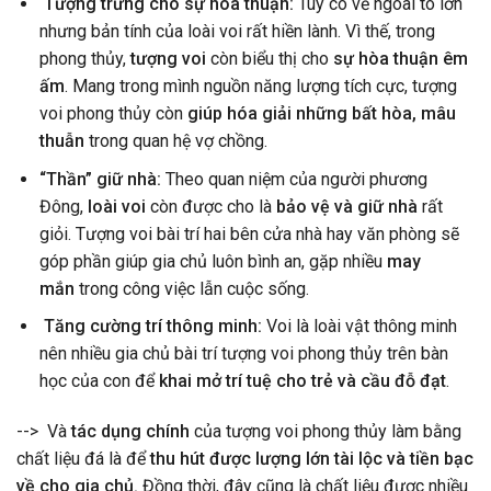
Tượng trưng cho sự hòa thuận:
Tuy có vẻ ngoài to lớn
nhưng bản tính của loài voi rất hiền lành. Vì thế, trong
phong thủy,
tượng voi
còn biểu thị cho
sự hòa thuận êm
ấm
. Mang trong mình nguồn năng lượng tích cực, tượng
voi phong thủy còn
giúp hóa giải những bất hòa, mâu
thuẫn
trong quan hệ vợ chồng.
“Thần” giữ nhà:
Theo quan niệm của người phương
Đông,
loài voi
còn được cho là
bảo vệ và giữ nhà
rất
giỏi. Tượng voi bài trí hai bên cửa nhà hay văn phòng sẽ
góp phần giúp gia chủ luôn bình an, gặp nhiều
may
mắn
trong công việc lẫn cuộc sống.
Tăng cường trí thông minh:
Voi là loài vật thông minh
nên nhiều gia chủ bài trí tượng voi phong thủy trên bàn
học của con để
khai mở trí tuệ cho trẻ và cầu đỗ đạt
.
--> Và
tác dụng chính
của tượng voi phong thủy làm bằng
chất liệu đá là để
thu hút được lượng lớn tài lộc và tiền bạc
về cho gia chủ.
Đồng thời, đây cũng là chất liệu được nhiều