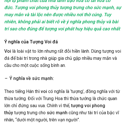
hội tụ phẩm chất của nhà lãnh đạo vừa có tài vừa có
đức. Tượng voi phong thủy tượng trưng cho sức mạnh, sự
may mắn và tài lộc nên được nhiều nơi thờ cúng. Tuy
nhiên, không phải ai biết rõ về ý nghĩa phong thủy và bài
trí sao cho đúng để tượng voi phát huy hiệu quả cao nhất
Ý nghĩa của Tượng Voi đá
Voi
là loài vật to lớn nhưng rất đỗi hiền lành. Dùng tượng voi
đá để bài trí trong nhà giúp gia chủ gặp nhiều may mắn và
cầu cho một cuộc sống bình an.
–
Ý nghĩa về sức mạnh:
Theo tiếng Hán thì
voi
có nghĩa là ‘tượng’, đồng nghĩa với từ
thừa tướng. Đối với Trung Hoa thì thừa tướng là chức quan
lớn chỉ đứng sau vua. Chính vì thế,
tượng voi phong
thủy
tượng trưng cho
sức mạnh
cũng như tài trí của bậc vĩ
nhân, “dưới một người, trên vạn người”.