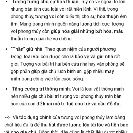
Tượng trưng cho sự hòa thuận:
Tuy có vẻ ngoài to lớn
nhưng bản tính của loài voi rất hiền lành. Vì thế, trong
phong thủy,
tượng voi
còn biểu thị cho
sự hòa thuận êm
ấm
. Mang trong mình nguồn năng lượng tích cực, tượng
voi phong thủy còn
giúp hóa giải những bất hòa, mâu
thuẫn
trong quan hệ vợ chồng.
“Thần” giữ nhà:
Theo quan niệm của người phương
Đông,
loài voi
còn được cho là
bảo vệ và giữ nhà
rất
giỏi. Tượng voi bài trí hai bên cửa nhà hay văn phòng sẽ
góp phần giúp gia chủ luôn bình an, gặp nhiều
may
mắn
trong công việc lẫn cuộc sống.
Tăng cường trí thông minh:
Voi là loài vật thông minh
nên nhiều gia chủ bài trí tượng voi phong thủy trên bàn
học của con để
khai mở trí tuệ cho trẻ và cầu đỗ đạt
.
--> Và
tác dụng chính
của tượng voi phong thủy làm bằng
chất liệu đá là để
thu hút được lượng lớn tài lộc và tiền bạc
về cho gia chủ.
Đồng thời, đây cũng là chất liệu được nhiều