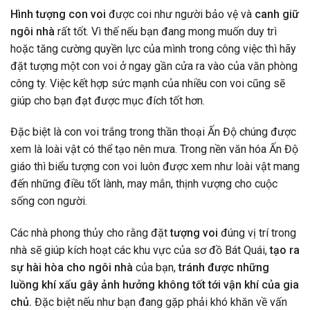
Hình tượng con voi
được coi như người bảo vệ và
canh giữ
ngôi nhà
rất tốt. Vì thế nếu bạn đang mong muốn duy trì
hoặc tăng cường quyền lực của mình trong công việc thì hãy
đặt tượng một con voi ở ngay gần cửa ra vào của văn phòng
công ty. Việc kết hợp sức mạnh của nhiều con voi cũng sẽ
giúp cho bạn đạt được mục đích tốt hơn.
Đặc biệt là con voi trắng trong thần thoại Ấn Độ chúng được
xem là loài vật có thể tạo nên mưa. Trong nền văn hóa Ấn Độ
giáo thì biểu tượng con voi luôn được xem như loài vật mang
đến những điều tốt lành, may mắn, thịnh vượng cho cuộc
sống con người.
Các nhà phong thủy cho rằng đặt
tượng voi
đúng vị trí trong
nhà sẽ giúp kích hoạt các khu vực của sơ đồ Bát Quái,
tạo ra
sự hài hòa cho ngôi nhà
của bạn,
tránh được những
luồng khí xấu gây ảnh hưởng không tốt tới vận khí của gia
chủ.
Đặc biệt nếu như bạn đang gặp phải khó khăn về vấn