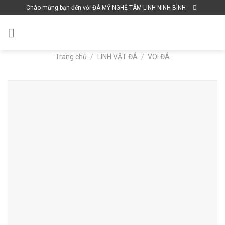
Skip
Chào mừng bạn đến với ĐÁ MỸ NGHỆ TÂM LINH NINH BÌNH
to
content
Trang chủ
/
LINH VẬT ĐÁ
/
VOI ĐÁ