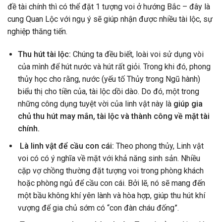
đề tài chính thì có thể đặt 1 tượng voi ở hướng Bắc – đây là
cung Quan Lộc với ngụ ý sẽ giúp nhận được nhiều tài lộc, sự
nghiệp thăng tiến.
Thu hút tài lộc:
Chúng ta đều biết, loài voi sử dụng vòi
của mình để hút nước và hút rất giỏi. Trong khi đó, phong
thủy học cho rằng, nước (yếu tố Thủy trong Ngũ hành)
biểu thị cho tiền của, tài lộc dồi dào. Do đó, một trong
những công dụng tuyệt vời của linh vật này là
giúp gia
chủ thu hút may mắn, tài lộc và thành công về mặt tài
chính.
Là linh vật để cầu con cái:
Theo phong thủy, Linh vật
voi có có ý nghĩa về mặt với khả năng sinh sản. Nhiều
cặp vợ chồng thường đặt tượng voi trong phòng khách
hoặc phòng ngủ để cầu con cái. Bởi lẽ, nó sẽ mang đến
một bầu không khí yên lành và hòa hợp, giúp thu hút khí
vượng để gia chủ sớm có “con đàn cháu đống”.