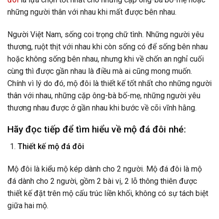
những người thân với nhau khi mất được bên nhau.
Người Việt Nam, sống coi trọng chữ tình. Những người yêu
thương, ruột thịt với nhau khi còn sống có để sống bên nhau
hoặc không sống bên nhau, nhưng khi về chốn an nghỉ cuối
cùng thì được gần nhau là điều mà ai cũng mong muốn.
Chính vì lý do đó, mộ đôi là thiết kế tốt nhất cho những người
thân với nhau, những cặp ông-bà bố-mẹ, những người yêu
thương nhau được ở gần nhau khi bước về cõi vĩnh hằng.
Hãy đọc tiếp để tìm hiểu về mộ đá đôi nhé:
Thiết kế mộ đá đôi
Mộ đôi là kiểu mộ kép dành cho 2 người. Mộ đá đôi là mộ
đá dành cho 2 người, gồm 2 bài vị, 2 lỗ thông thiên được
thiết kế đặt trên mộ cấu trúc liền khối, không có sự tách biệt
giữa hai mộ.