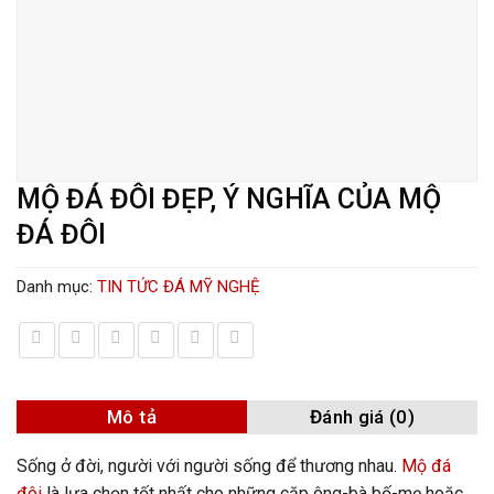
MỘ ĐÁ ĐÔI ĐẸP, Ý NGHĨA CỦA MỘ
ĐÁ ĐÔI
Danh mục:
TIN TỨC ĐÁ MỸ NGHỆ
Mô tả
Đánh giá (0)
Sống ở đời, người với người sống để thương nhau.
Mộ đá
đôi
là lựa chọn tốt nhất cho những cặp ông-bà bố-mẹ hoặc