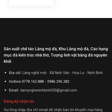
Sản xuất chế tác Lăng mộ đá, Khu Lăng mộ đá, Các hạng
mục đá kiến trúc nhà thờ, Tượng linh vật bằng đá nguyên
khối
Địa chỉ:
Làng nghề mới - Xã Ninh Vân - Hoa Lư - Ninh Bình
Hotline:0778.162.888 - 0986.296.282
Email:
damyngheninhbinh030@gmail.com
Đăng ký nhận tin
Vui lòng nhập địa chỉ email để nhận bản tin khuyến mại hàng