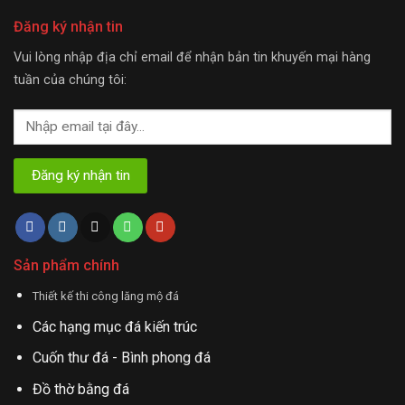
Đăng ký nhận tin
Vui lòng nhập địa chỉ email để nhận bản tin khuyến mại hàng
tuần của chúng tôi:
Sản phẩm chính
Thiết kế thi công lăng mộ đá
Các hạng mục đá kiến trúc
Cuốn thư đá - Bình phong đá
Đồ thờ bằng đá