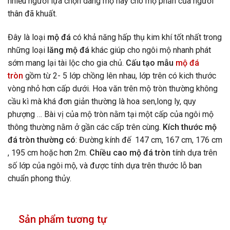
nhiều người lựa chọn dáng mộ này cho mộ phần của người
thân đã khuất.
Đây là loại
mộ đá
có khả năng hấp thụ kim khí tốt nhất trong
những loại
lăng mộ đá
khác giúp cho ngôi mộ nhanh phát
sớm mang lại tài lộc cho gia chủ.
Cấu tạo mẫu
mộ đá
tròn
gồm từ 2- 5 lớp chồng lên nhau, lớp trên có kich thước
vòng nhỏ hơn cấp dưới. Hoa văn trên mộ tròn thường không
cầu kì mà khá đơn giản thường là hoa sen,long ly, quy
phượng … Bài vị của mộ tròn nằm tại một cấp của ngôi mộ
thông thường nằm ở gần các cấp trên cùng.
Kích thước mộ
đá tròn thường có
: Đường kính đế 147 cm, 167 cm, 176 cm
, 195 cm hoặc hơn 2m.
Chiều cao mộ đá tròn
tính dựa trên
số lớp của ngôi mộ, và được tính dựa trên thước lỗ ban
chuẩn phong thủy.
Sản phẩm tương tự