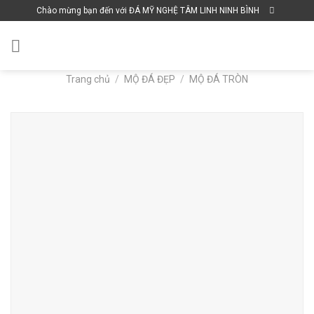
Skip
Chào mừng bạn đến với ĐÁ MỸ NGHỆ TÂM LINH NINH BÌNH
to
content
Trang chủ
/
MỘ ĐÁ ĐẸP
/
MỘ ĐÁ TRÒN