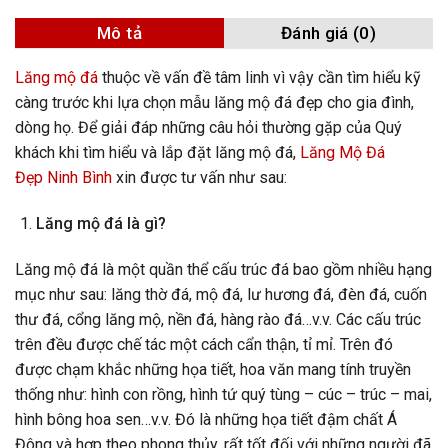
Mô tả
Đánh giá (0)
Lăng mộ đá
thuộc về vấn đề tâm linh vì vậy cần tìm hiểu kỹ
càng trước khi lựa chọn mẫu lăng mộ đá đẹp cho gia đình,
dòng họ. Để giải đáp những câu hỏi thường gặp của Quý
khách khi tìm hiểu và lắp đặt lăng mộ đá,
Lăng Mộ Đá
Đẹp Ninh Bình
xin được tư vấn như sau:
Lăng mộ đá là gì?
Lăng mộ đá là một quần thể cấu trúc đá bao gồm nhiều hạng
mục như sau: lăng thờ đá, mộ đá, lư hương đá, đèn đá, cuốn
thư đá, cổng lăng mộ, nền đá, hàng rào đá…v.v. Các cấu trúc
trên đều được chế tác một cách cẩn thận, tỉ mỉ. Trên đó
được chạm khắc những họa tiết, hoa văn mang tính truyền
thống như: hình con rồng, hình tứ quý tùng – cúc – trúc – mai,
hình bông hoa sen…v.v. Đó là những họa tiết đậm chất Á
Đông và hợp theo phong thủy, rất tốt đối với những người đã