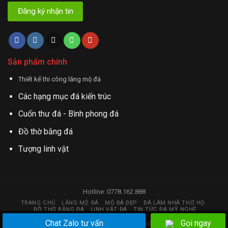
Sản phẩm chính
Thiết kế thi công lăng mộ đá
Các hạng mục đá kiến trúc
Cuốn thư đá - Bình phong đá
Đồ thờ bằng đá
Tượng linh vật
Hotline: 0778.162.888
TRANG CHỦ
LĂNG MỘ ĐÁ
MỘ ĐÁ ĐẸP
ĐÁ LÀM NHÀ THỜ HỌ
ĐỒ THỜ BẰNG ĐÁ
LINH VẬT ĐÁ
TIN TỨC ĐÁ MỸ NGHỆ
Chat Zalo tư vấn
Gọi ngay
Copyright 2026 © đá mỹ nghệ | Thiết kế web bởi
huy.hstc@gmail.com