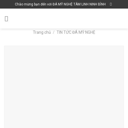
Skip
Chào mừng bạn đến với ĐÁ MỸ NGHỆ TÂM LINH NINH BÌNH
to
content
Trang chủ
/
TIN TỨC ĐÁ MỸ NGHỆ